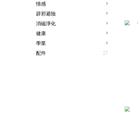
情感
辟邪避險
消磁淨化
HK
健康
學業
配件
27
9