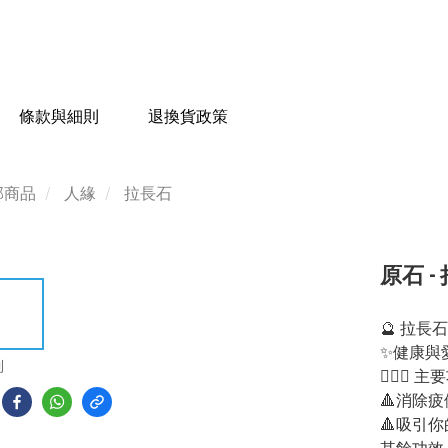
條款與細則
退換貨政策
部商品
人緣
拉長石
原石 - 
🔮 拉長
✨健康與
到
💁🏻‍♀️ 
🔺消除疲
🔺吸引