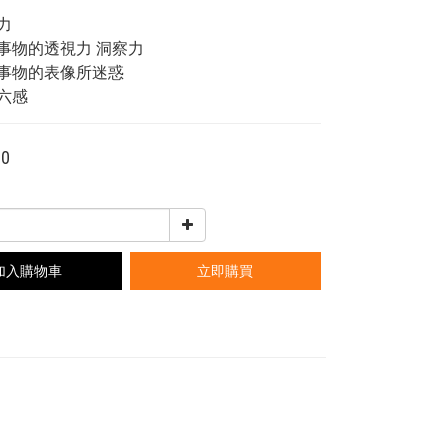
力
對事物的透視力 洞察力
被事物的表像所迷惑
第六感
00
加入購物車
立即購買