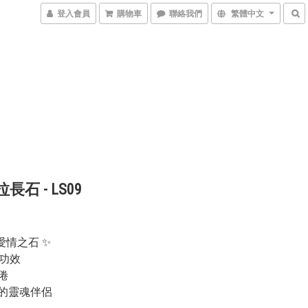
登入會員
購物車
聯絡我們
繁體中文
拉長石 - LS09
石
愛情之石 ✨
主要功效
倦
你的靈魂伴侶