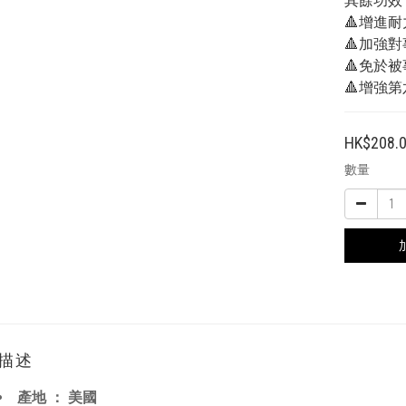
其餘功效
🔺增進耐
🔺加強
🔺免於
🔺增強
HK$208.
數量
描述
產地 ： 美國