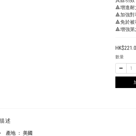
其餘功效
🔺增進耐
🔺加強
🔺免於
🔺增強
HK$221.
數量
描述
產地 ： 美國