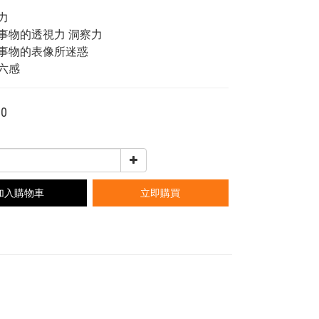
力
對事物的透視力 洞察力
被事物的表像所迷惑
第六感
00
加入購物車
立即購買