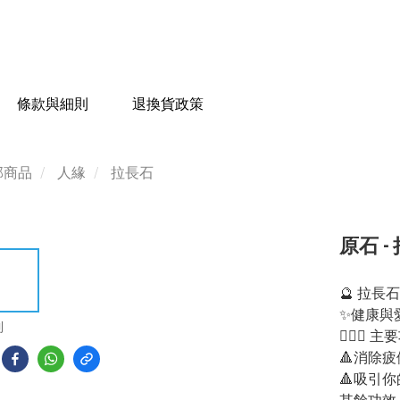
條款與細則
退換貨政策
部商品
人緣
拉長石
原石 - 
🔮 拉長
✨健康與
到
💁🏻‍♀️ 
🔺消除疲
🔺吸引