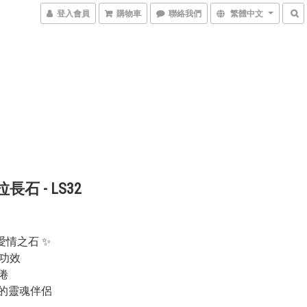
登入會員
購物車
聯絡我們
繁體中文
拉長石 - LS32
石
愛情之石 ✨
主要功效
倦
你的靈魂伴侶