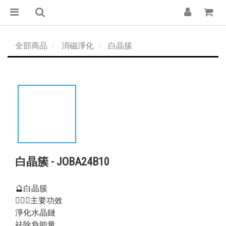
全部商品
消磁淨化
白晶簇
白晶簇 - JOBA24B10
🔮白晶簇
💁🏻‍♀️主要功效
淨化水晶鏈
祛除負能量