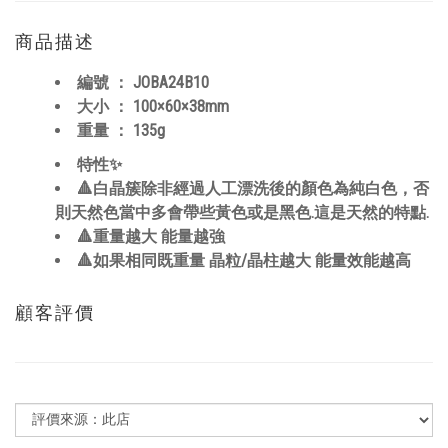
商品描述
編號 ：
JOBA24B10
大小 ：
100×60×38
mm
重量 ： 135
g
特性✨
🔺白晶簇除非經過人工漂洗後的顏色為純白色，否
則天然色當中多會帶些黃色或是黑色.這是天然的特點.
🔺重量越大 能量越強
🔺如果相同既重量 晶粒/晶柱越大 能量效能越高
顧客評價