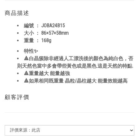
商品描述
編號 ：
JOBA24B15
大小 ：
86×57×58
mm
重量 ： 168
g
特性✨
🔺白晶簇除非經過人工漂洗後的顏色為純白色，否
則天然色當中多會帶些黃色或是黑色.這是天然的特點.
🔺重量越大 能量越強
🔺如果相同既重量 晶粒/晶柱越大 能量效能越高
顧客評價