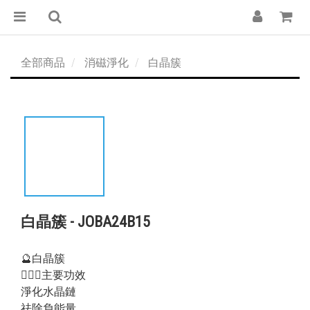
全部商品
消磁淨化
白晶簇
白晶簇 - JOBA24B15
🔮白晶簇
💁🏻‍♀️主要功效
淨化水晶鏈
祛除負能量