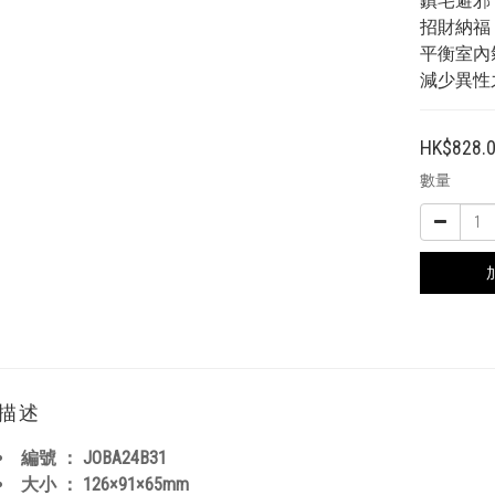
鎮宅避邪
招財納福
平衡室內
減少異性
HK$828.
數量
描述
編號 ：
JOBA24B31
大小 ：
126×91×65
mm