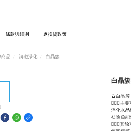
條款與細則
退換貨政策
部商品
消磁淨化
白晶簇
白晶簇 -
🔮白晶簇
💁🏻‍♀️
到
淨化水晶
祛除負能
💁🏻‍♂️