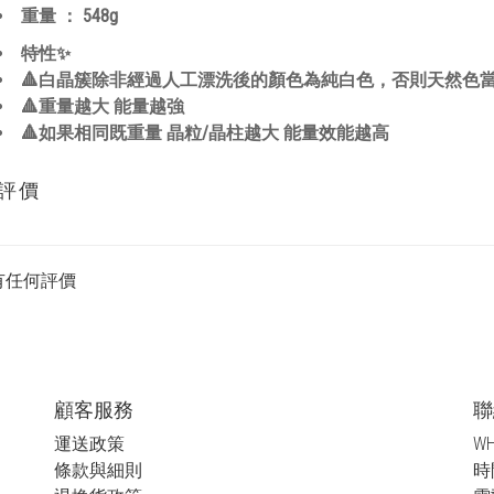
重量 ： 548
g
特性✨
🔺白晶簇除非經過人工漂洗後的顏色為純白色，否則天然色當
🔺重量越大 能量越強
🔺如果相同既重量 晶粒/晶柱越大 能量效能越高
評價
有任何評價
顧客服務
聯
運送政策
WH
條款與細則
時間