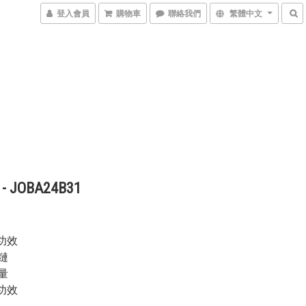
登入會員
購物車
聯絡我們
繁體中文
 JOBA24B31
主要功效
鏈
量
其餘功效