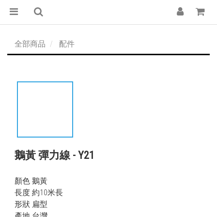
全部商品
配件
鵝黃 彈力線 - Y21
顏色 鵝黃
長度 約10米長
形狀 扁型
產地 台灣