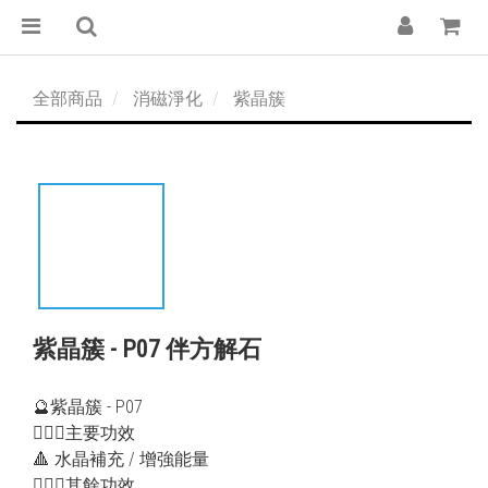
全部商品
消磁淨化
紫晶簇
紫晶簇 - P07 伴方解石
🔮紫晶簇 - P07
💁🏻‍♀️主要功效
🔺 水晶補充 / 增強能量
💁🏻‍♂️其餘功效