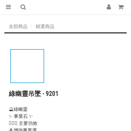
全部商品
精選商品
綠幽靈吊墜 - 9201
🔮綠幽靈
✨ 事業石 ✨
💁🏻‍♀️ 主要功效
🔺增強事業運