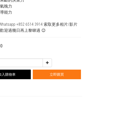
強其果斷的決策力
勇氣魄力
領導能力
atsapp +852 6514 3914 索取更多相片/影片
 歡迎過幾日再上黎睇過 😉
00
加入購物車
立即購買