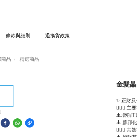
條款與細則
退換貨政策
部商品
精選商品
金髮晶吊
✨ 正財及
💁🏻‍♀️ 
到
🔺增強
🔺 辟邪
💁🏻‍♂️ 