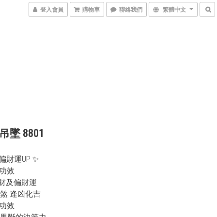
登入會員
購物車
聯絡我們
繁體中文
墜 8801
偏財運UP ✨
主要功效
正財及偏財運
化煞 逢凶化吉
其餘功效