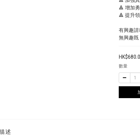
🔺 加
🔺 增加
🔺 提升
有興趣請Wh
無興趣既
HK$680.
數量
描述