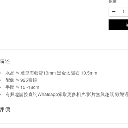
數量
描述
水晶 /// 魔鬼海藍寶13mm 黑金太陽石 10.5mm
配飾 /// 925泰銀
手圍 /// 15~18cm
有興趣請按查詢Whatsapp索取更多相片/影片無興趣既 歡迎
評價