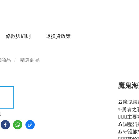
條款與細則
退換貨政策
部商品
精選商品
魔鬼海
🔮魔鬼海
✨勇者之
到
💁🏻‍♀主
🔺調整
🔺守護