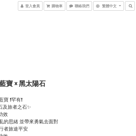
登入會員
購物車
聯絡我們
繁體中文
藍寶 × 黑太陽石
藍寶 ❗罕有❗
石及旅者之石✨
要功效
混亂的思緒 並帶來勇氣去面對
旅行者旅途平安