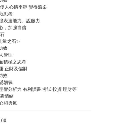
餘功效
傷 使人心情平靜 變得溫柔
清晰思考
加強表達能力、說服力
信心，加強自信
陽石
能量之石✨
要功效
個人管理
正面積極之思考
好運 正財及偏財
餘功效
充滿朝氣
理智分析力 有利讀書 考試 投資 理財等
陰霾情緒
信心和勇氣
.00