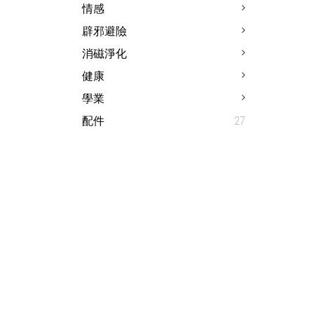
情感
辟邪避險
消磁淨化
健康
學業
配件
27