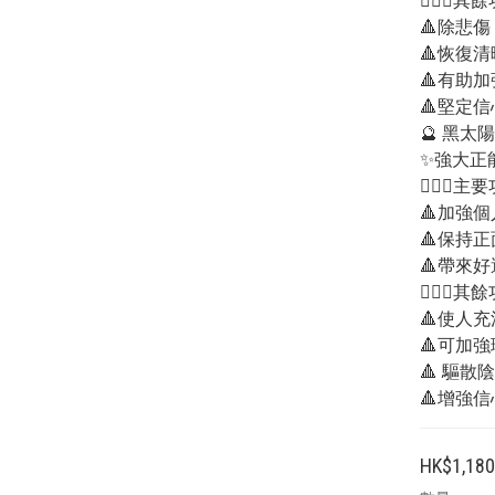
💁🏻‍♂其
🔺除悲
🔺恢復
🔺有助
🔺堅定
🔮 黑太
✨強大正
💁🏻‍♀主
🔺加強
🔺保持
🔺帶來
💁🏻‍♂其
🔺使人
🔺可加強
🔺 驅散
🔺增強
HK$1,180