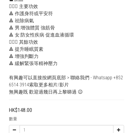
💁🏻‍♀️ 主要功效
🔺 作護身符或平安符
🔺 祛除病氣
🔺 男:增強體質 強筋骨
🔺 女:防女性疾病 促進血液循環
💁🏻‍♂️ 其餘功效
🔺 提升睡眠質素
🔺 增強判斷力
🔺 緩解緊張等精神壓力
有興趣可以直接按網頁底部 > 聯絡我們 - Whatsapp +852 
6514 3914索取更多相片/影片
無興趣既 歡迎過幾日再上黎睇過 😉
HK$148.00
數量