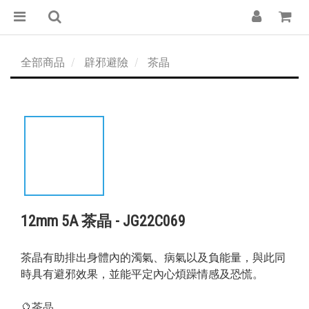
全部商品
辟邪避險
茶晶
12mm 5A 茶晶 - JG22C069
茶晶有助排出身體內的濁氣、病氣以及負能量，與此同
時具有避邪效果，並能平定內心煩躁情感及恐慌。
🔮茶晶