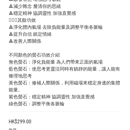
🔺減少雜念 釐清你的思緒
🔺穩定精神 協調靈性 加強直覺感
💁🏻‍♂️其餘功效
🔺淨化體內氣場 去除負能量及調整平衡各脈輪
🔺提升自信 鎮定情緒
🔺改善人際關係
不同顏色的螢石功效介紹
無色螢石：淨化負能量 為人們帶來正面的氣場
藍色螢石：使思考更靈活同時有鎮靜的能量，讓人能有
條理地思考
黃色螢石：修補人際關係，利用磁場來穩定身邊的集體
能量。
紫色螢石：穩定精神 協調靈性 加強直覺感
綠色螢石：調整平衡各脈輪
HK$299.00