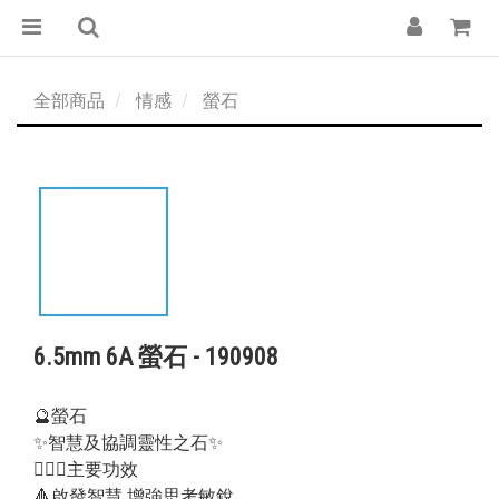
全部商品
情感
螢石
6.5mm 6A 螢石 - 190908
🔮螢石
✨智慧及協調靈性之石✨
💁🏻‍♀️主要功效
🔺啟發智慧 增強思考敏銳