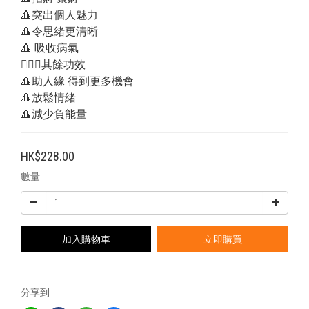
🔺突出個人魅力
🔺令思緒更清晰
🔺 吸收病氣
💁🏻‍♂其餘功效
🔺助人緣 得到更多機會
🔺放鬆情緒
🔺減少負能量
HK$228.00
數量
加入購物車
立即購買
分享到