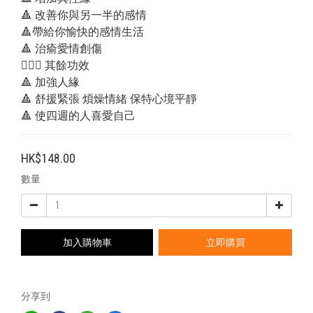
🔺 改善你與另一半的感情
🔺帶給你愉快的感情生活
🔺 治瘉愛情創傷
💁🏻‍♂️ 其餘功效
🔺 加強人緣
🔺 舒援緊張 煩燥情緒 保特心境平靜
🔺 使四週的人喜愛自己
HK$148.00
數量
加入購物車
立即購買
分享到