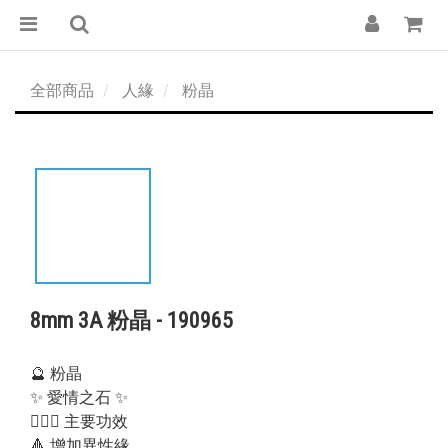
全部商品
人緣
粉晶
8mm 3A 粉晶 - 190965
🔮 粉晶
✨ 愛情之石 ✨
💁🏻‍♀️ 主要功效
🔺 增加異性緣