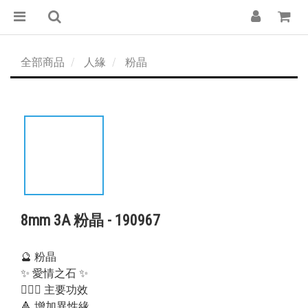
全部商品
人緣
粉晶
8mm 3A 粉晶 - 190967
🔮 粉晶
✨ 愛情之石 ✨
💁🏻‍♀️ 主要功效
🔺 增加異性緣