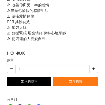
🔺 改善你與另一半的感情
🔺帶給你愉快的感情生活
🔺 治瘉愛情創傷
💁🏻‍♂️ 其餘功效
🔺 加強人緣
🔺 舒援緊張 煩燥情緒 保特心境平靜
🔺 使四週的人喜愛自己
HK$148.00
數量
加入購物車
立即購買
分享到