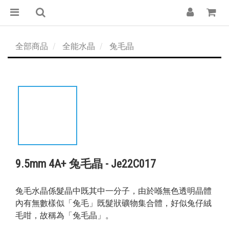
全部商品
全能水晶
兔毛晶
9.5mm 4A+ 兔毛晶 - Je22C017
兔毛水晶係髮晶中既其中一分子，由於喺無色透明晶體
內有無數樣似「兔毛」既髮狀礦物集合體，好似兔仔絨
毛咁，故稱為「兔毛晶」。 