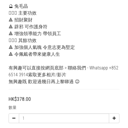
🔮 兔毛晶
💁🏻‍♀️ 主要功效
🔺 招財聚財
🔺 辟邪 可作護身符
🔺 增強領導能力 帶領員工 
💁🏻‍♂️ 其餘功效
🔺 加強個人氣魄 令意志更為堅定
🔺 令佩戴者帶來健康人生
有興趣可以直接按網頁底部 > 聯絡我們 - Whatsapp +852 
6514 3914索取更多相片/影片
無興趣既 歡迎過幾日再上黎睇過 😉
HK$378.00
數量