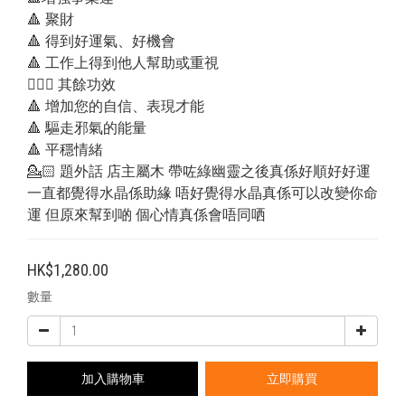
🔺 聚財
🔺 得到好運氣、好機會
🔺 工作上得到他人幫助或重視
💁🏻‍♂️ 其餘功效
🔺 增加您的自信、表現才能
🔺 驅走邪氣的能量
🔺 平穩情緒
💁🏻 題外話 店主屬木 帶咗綠幽靈之後真係好順好好運 
一直都覺得水晶係助緣 唔好覺得水晶真係可以改變你命
運 但原來幫到啲 個心情真係會唔同哂
HK$1,280.00
數量
加入購物車
立即購買