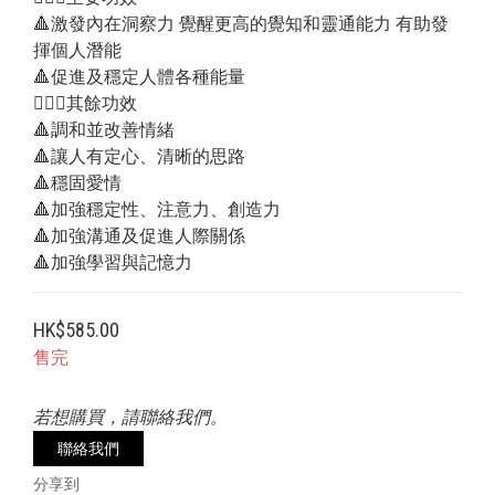
🔺激發內在洞察力 覺醒更高的覺知和靈通能力 有助發
揮個人潛能
🔺促進及穩定人體各種能量 
💁🏻‍♂️其餘功效
🔺調和並改善情緒
🔺讓人有定心、清晰的思路
🔺穩固愛情
🔺加強穩定性、注意力、創造力
🔺加強溝通及促進人際關係
🔺加強學習與記憶力
HK$585.00
售完
若想購買，請聯絡我們。
聯絡我們
分享到