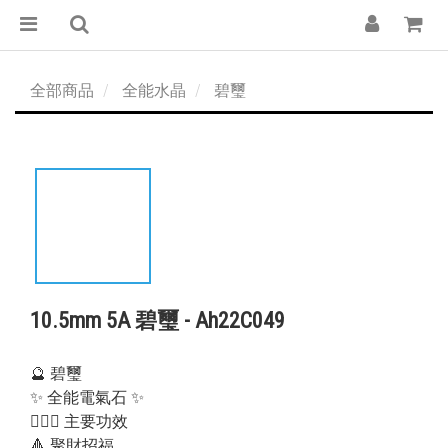
全部商品
全能水晶
碧璽
10.5mm 5A 碧璽 - Ah22C049
🔮 碧璽
✨ 全能電氣石 ✨
💁🏻‍♀️ 主要功效
🔺 聚財招福