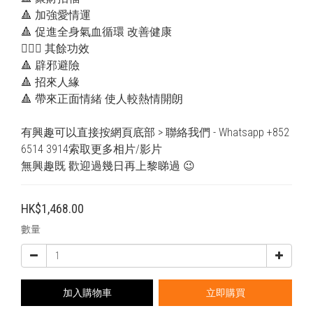
🔺 加強愛情運 
🔺 促進全身氣血循環 改善健康
💁🏻‍♂️ 其餘功效
🔺 辟邪避險
🔺 招來人緣
🔺 帶來正面情緒 使人較熱情開朗
有興趣可以直接按網頁底部 > 聯絡我們 - Whatsapp +852 
6514 3914索取更多相片/影片
無興趣既 歡迎過幾日再上黎睇過 😉
HK$1,468.00
數量
加入購物車
立即購買