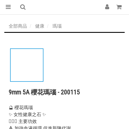
全部商品
健康
瑪瑙
9mm 5A 櫻花瑪瑙 - 200115
🔮 櫻花瑪瑙
✨ 女性健康之石 ✨
💁🏻‍♀️ 主要功效
🔺 加強血液循環 促進新陳代謝