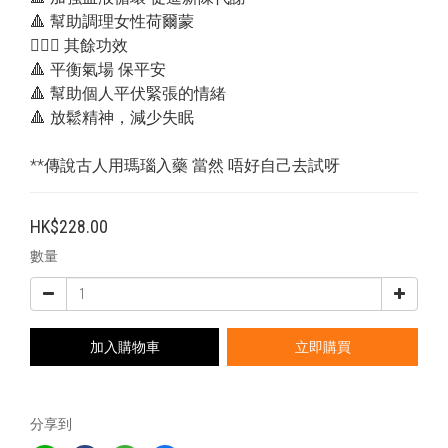
🔺 幫助調理女性荷爾蒙
💁🏻‍♂️ 其餘功效
🔺 平衡氣場 保平安
🔺 幫助個人平伏緊張的情緒
🔺 放鬆精神，減少失眠
**傳說古人用瑪瑙入藥 當然 唔好自己去試呀
HK$228.00
數量
加入購物車
立即購買
分享到