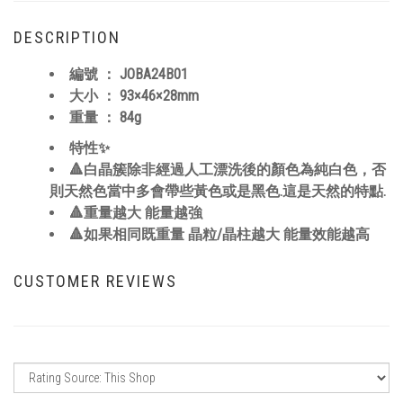
DESCRIPTION
編號 ：
JOBA24B01
大小 ：
93×46×28
mm
重量 ： 84
g
特性✨
🔺白晶簇除非經過人工漂洗後的顏色為純白色，否
則天然色當中多會帶些黃色或是黑色.這是天然的特點.
🔺重量越大 能量越強
🔺如果相同既重量 晶粒/晶柱越大 能量效能越高
CUSTOMER REVIEWS