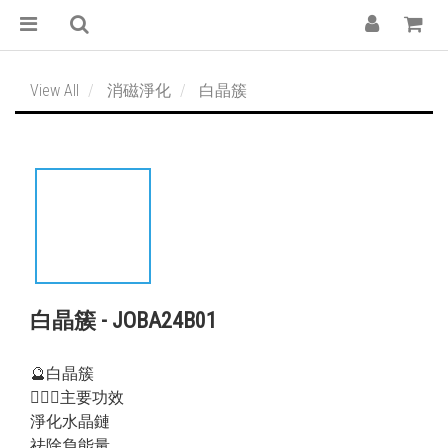
View All
消磁淨化
白晶簇
白晶簇 - JOBA24B01
🔮白晶簇
💁🏻‍♀️主要功效
淨化水晶鏈
祛除負能量