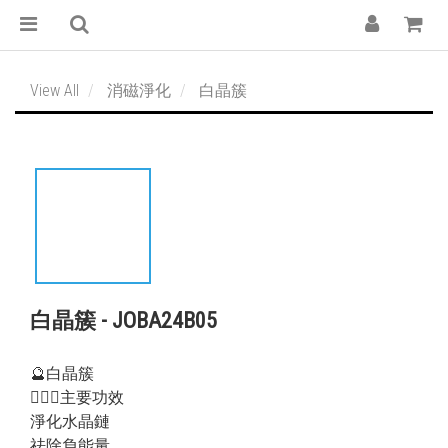
View All
消磁淨化
白晶簇
白晶簇 - JOBA24B05
🔮白晶簇
💁🏻‍♀️主要功效
淨化水晶鏈
祛除負能量