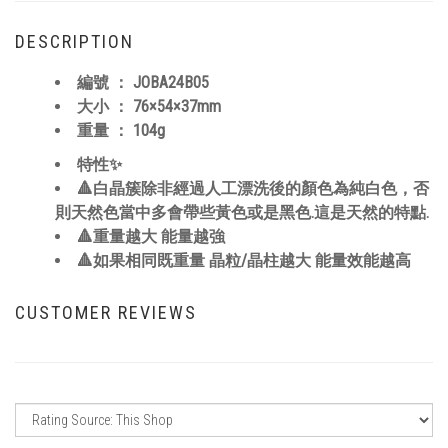
DESCRIPTION
編號 ：
JOBA24B05
大小 ：
76×54×37
mm
重量 ： 104
g
特性✨
🔺白晶簇除非經過人工漂洗後的顏色為純白色，否
則天然色當中多會帶些黃色或是黑色.這是天然的特點.
🔺重量越大 能量越強
🔺如果相同既重量 晶粒/晶柱越大 能量效能越高
CUSTOMER REVIEWS