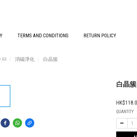
CY
TERMS AND CONDITIONS
RETURN POLICY
 All
消磁淨化
白晶簇
白晶簇 -
HK$118.
QUANTITY
E