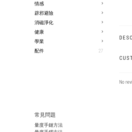
情感
辟邪避險
消磁淨化
健康
DESC
學業
配件
27
CUS
No rev
常見問題
量度手鏈方法