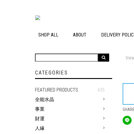
SHOP ALL
ABOUT
DELIVERY POLI
View
CATEGORIES
FEATURED PRODUCTS
635
全能水晶
事業
SHAR
財運
人緣