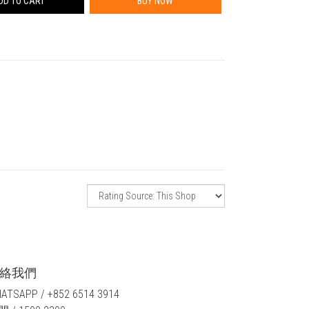
DD TO CART
BUY NOW
絡我們
ATSAPP / +852 6514 3914