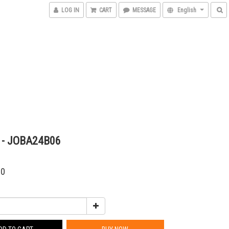
LOG IN
CART
MESSAGE
English
 JOBA24B06
00