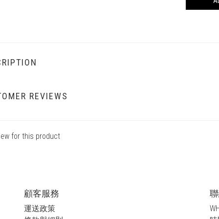
A
RIPTION
TOMER REVIEWS
iew for this product
顧客服務
聯
運送政策
WH