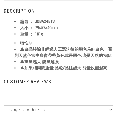
DESCRIPTION
編號 ：
JOBA24B13
大小 ：
79×57×40
mm
重量 ： 161
g
特性✨
🔺白晶簇除非經過人工漂洗後的顏色為純白色，否
則天然色當中多會帶些黃色或是黑色.這是天然的特點.
🔺重量越大 能量越強
🔺如果相同既重量 晶粒/晶柱越大 能量效能越高
CUSTOMER REVIEWS