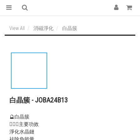
View All
消磁淨化
白晶簇
白晶簇 - JOBA24B13
🔮白晶簇
💁🏻‍♀️主要功效
淨化水晶鏈
祛除負能量