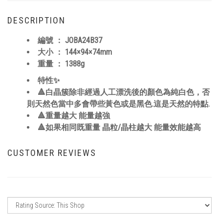
DESCRIPTION
編號 ：
JOBA24B37
大小 ：
144×94×74
mm
重量 ： 1388
g
特性✨
🔺白晶簇除非經過人工漂洗後的顏色為純白色，否
則天然色當中多會帶些黃色或是黑色.這是天然的特點.
🔺重量越大 能量越強
🔺如果相同既重量 晶粒/晶柱越大 能量效能越高
CUSTOMER REVIEWS