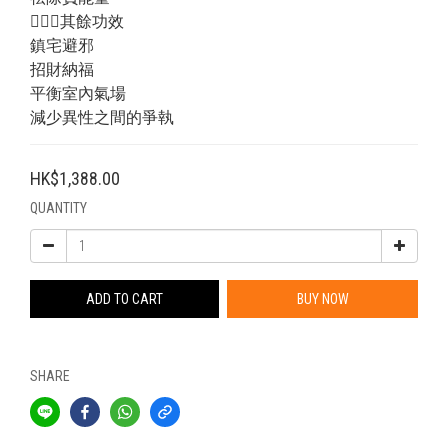
💁🏻‍♂️其餘功效
鎮宅避邪
招財納福
平衡室內氣場
減少異性之間的爭執
HK$1,388.00
QUANTITY
ADD TO CART
BUY NOW
SHARE