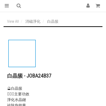
View All
消磁淨化
白晶簇
白晶簇 - JOBA24B37
🔮白晶簇
💁🏻‍♀️主要功效
淨化水晶鏈
祛除負能量