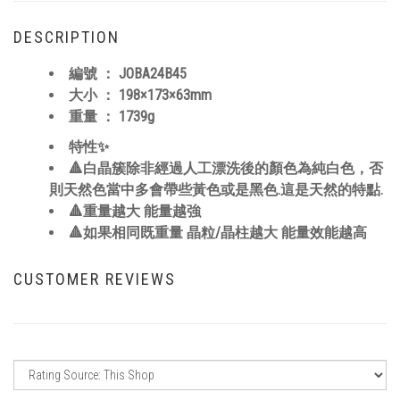
DESCRIPTION
編號 ：
JOBA24B45
大小 ： 198×173×63
mm
重量 ： 1739
g
特性✨
🔺白晶簇除非經過人工漂洗後的顏色為純白色，否
則天然色當中多會帶些黃色或是黑色.這是天然的特點.
🔺重量越大 能量越強
🔺如果相同既重量 晶粒/晶柱越大 能量效能越高
CUSTOMER REVIEWS