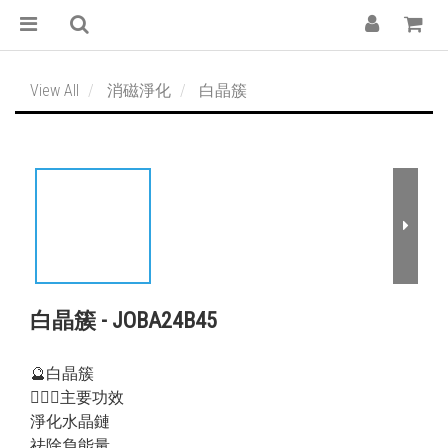
View All
消磁淨化
白晶簇
白晶簇 - JOBA24B45
🔮白晶簇
💁🏻‍♀️主要功效
淨化水晶鏈
祛除負能量