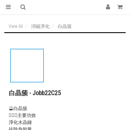
View All
消磁淨化
白晶簇
白晶簇 - Jobb22C25
🔮白晶簇
💁🏻‍♀️主要功效
淨化水晶鏈
祛除負能量