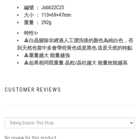
編號 ：
Jobb22C25
大小 ：
113×69×47
mm
重量 ：
292
g
特性✨
🔺白晶簇除非經過人工漂洗後的顏色為純白色，否
則天然色當中多會帶些黃色或是黑色.這是天然的特點.
🔺重量越大 能量越強
🔺如果相同既重量 晶粒/晶柱越大 能量效能越高
CUSTOMER REVIEWS
No review for this product