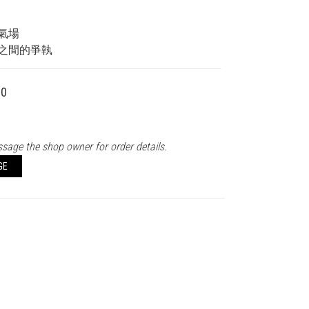
氣場
之間的爭執
00
sage the shop owner for order details.
GE