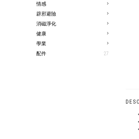
情感
辟邪避險
消磁淨化
健康
學業
配件
27
DESC