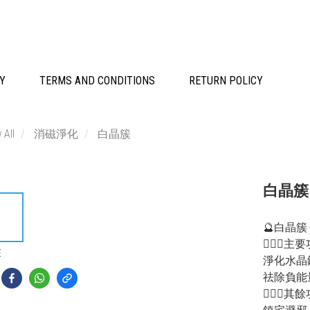
CY
TERMS AND CONDITIONS
RETURN POLICY
 All
消磁淨化
白晶簇
白晶簇 -
🔮白晶簇
💁🏻‍♀️
E
淨化水晶
祛除負能
💁🏻‍♂️