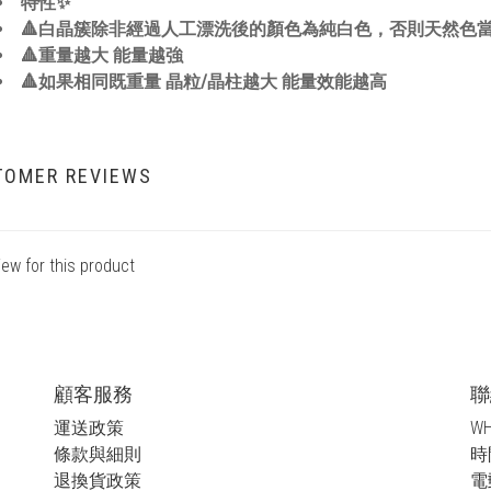
特性✨
🔺白晶簇除非經過人工漂洗後的顏色為純白色，否則天然色當
🔺重量越大 能量越強
🔺如果相同既重量 晶粒/晶柱越大 能量效能越高
TOMER REVIEWS
iew for this product
顧客服務
聯
運送政策
WH
條款與細則
時間
退換貨政策
電郵