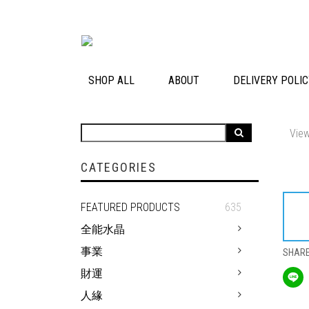
SHOP ALL
ABOUT
DELIVERY POLI
View
CATEGORIES
FEATURED PRODUCTS
635
全能水晶
事業
SHAR
財運
人緣