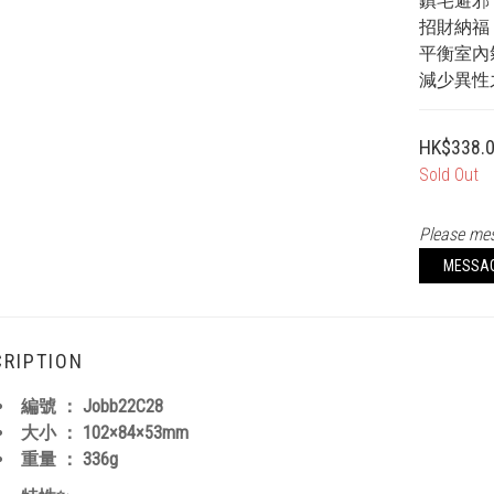
鎮宅避邪
招財納福
平衡室內
減少異性
HK$338.
Sold Out
Please mes
MESSA
RIPTION
編號 ：
Jobb22C28
大小 ：
102×84×53
mm
重量 ： 336
g