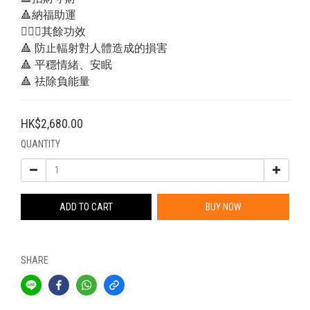
🔺納福助運
💁🏻‍♂️其餘功效
🔺 防止輻射對人體造成的損害
🔺 平穩情緒、安眠
🔺 祛除負能量
HK$2,680.00
QUANTITY
ADD TO CART
BUY NOW
SHARE