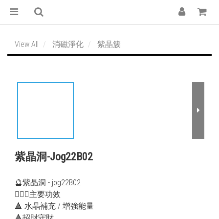
View All
消磁淨化
紫晶簇
紫晶洞-Jog22B02
🔮紫晶洞 - jog22B02
💁🏻‍♀️主要功效
🔺 水晶補充 / 增強能量
🔺招財守財