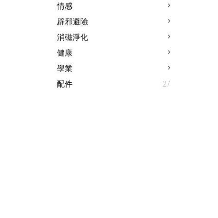
情感
辟邪避險
消磁淨化
健康
學業
配件
27