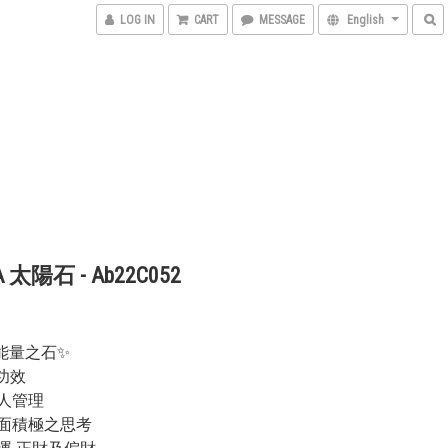
LOG IN
CART
MESSAGE
English
A 太陽石 - Ab22C052
石
能量之石✨
要功效
個人管理
正面積極之思考