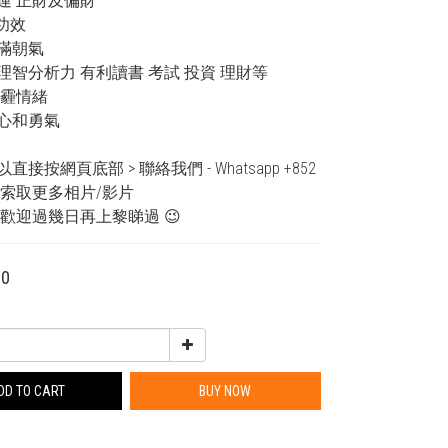
好運 正財及偏財
餘功效
充滿朝氣
理智分析力 有利讀書 考試 投資 理財等
陰霾情緒
信心和勇氣
接按網頁底部 > 聯絡我們 - Whatsapp +852 
914索取更多相片/影片
 歡迎過幾日再上黎睇過 😉
00
DD TO CART
BUY NOW