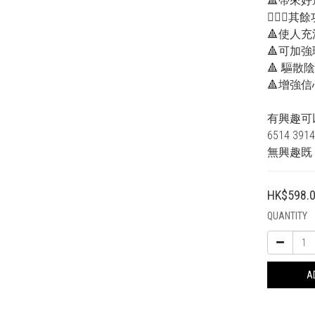
🔺帶來
💁🏻‍♂其
🔺使人
🔺可加強
🔺 驅散
🔺增強
有興趣可以直
6514 3
無興趣既
HK$598.
QUANTITY
A