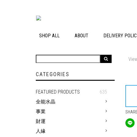
SHOP ALL
ABOUT
DELIVERY POLI
View
CATEGORIES
FEATURED PRODUCTS
635
全能水晶
事業
SHAR
財運
人緣