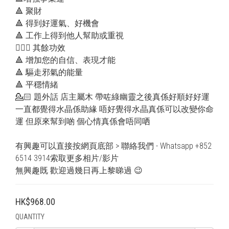
🔺 聚財
🔺 得到好運氣、好機會
🔺 工作上得到他人幫助或重視
💁🏻‍♂️ 其餘功效
🔺 增加您的自信、表現才能
🔺 驅走邪氣的能量
🔺 平穩情緒
💁🏻 題外話 店主屬木 帶咗綠幽靈之後真係好順好好運 
一直都覺得水晶係助緣 唔好覺得水晶真係可以改變你命
運 但原來幫到啲 個心情真係會唔同哂
有興趣可以直接按網頁底部 > 聯絡我們 - Whatsapp +852 
6514 3914索取更多相片/影片
無興趣既 歡迎過幾日再上黎睇過 😉
HK$968.00
QUANTITY