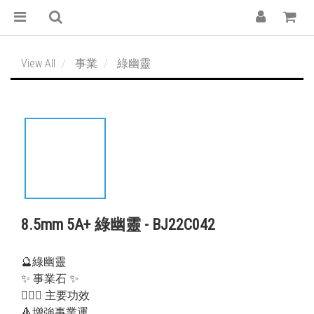
View All
事業
綠幽靈
8.5mm 5A+ 綠幽靈 - BJ22C042
🔮綠幽靈
✨ 事業石 ✨
💁🏻‍♀️ 主要功效
🔺增強事業運