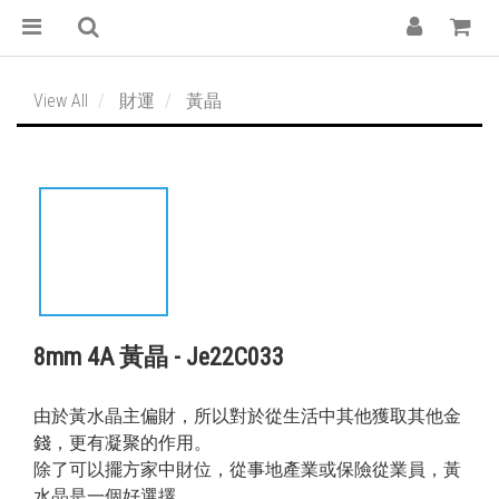
View All
財運
黃晶
8mm 4A 黃晶 - Je22C033
由於黃水晶主偏財，所以對於從生活中其他獲取其他金
錢，更有凝聚的作用。
除了可以擺方家中財位，從事地產業或保險從業員，黃
水晶是一個好選擇。