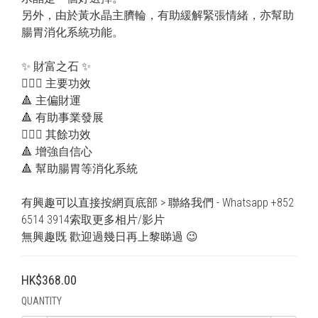
另外，由於黃水晶主臍輪，有助緩解緊張情緒，亦幫助
腸胃消化系統功能。
✨ 財富之石 ✨
💁🏻‍♀ 主要功效
🔺 主偏財運
🔺 有助事業發展
💁🏻‍♂ 其餘功效
🔺 增強自信心
🔺 幫助腸胃等消化系統
有興趣可以直接按網頁底部 > 聯絡我們 - Whatsapp +852 
6514 3914索取更多相片/影片
無興趣既 歡迎過幾日再上黎睇過 😉
HK$368.00
QUANTITY