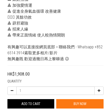
🔺 加強愛情運 
🔺 促進全身氣血循環 改善健康
💁🏻‍♂️ 其餘功效
🔺 辟邪避險
🔺 招來人緣
🔺 帶來正面情緒 使人較熱情開朗
有興趣可以直接按網頁底部 > 聯絡我們 - Whatsapp +852 
6514 3914索取更多相片/影片
無興趣既 歡迎過幾日再上黎睇過 😉
HK$1,908.00
QUANTITY
ADD TO CART
BUY NOW