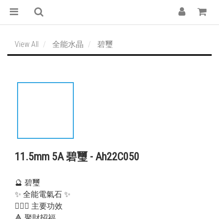
View All
全能水晶
碧璽
11.5mm 5A 碧璽 - Ah22C050
🔮 碧璽
✨ 全能電氣石 ✨
💁🏻‍♀️ 主要功效
🔺 聚財招福