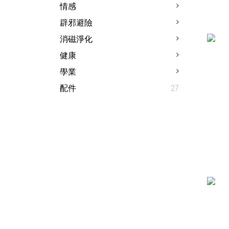
情感
辟邪避險
消磁淨化
健康
學業
配件
27