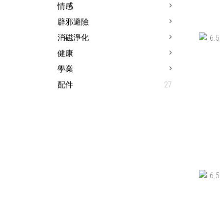
情感
辟邪避險
9.7M
消磁淨化
健康
學業
配件
27
6.5