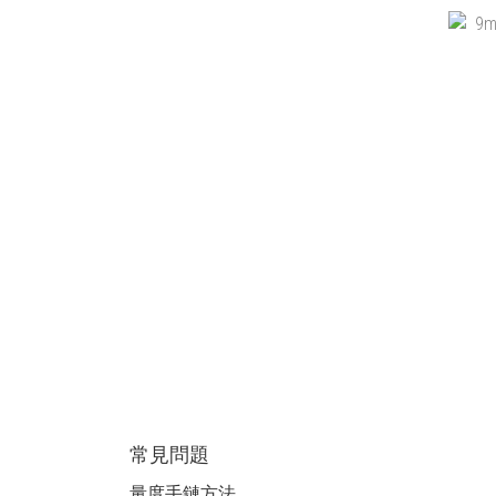
6.5
9MM
常見問題
量度手鏈方法