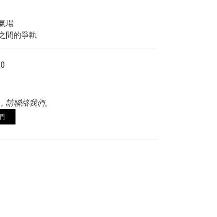
氣場
之間的爭執
00
，請聯絡我們。
們