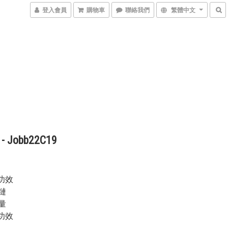
登入會員
購物車
聯絡我們
繁體中文
 Jobb22C19
主要功效
鏈
量
其餘功效