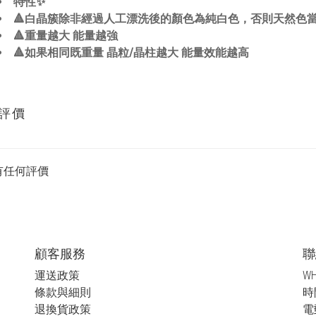
特性✨
🔺白晶簇除非經過人工漂洗後的顏色為純白色，否則天然色當
🔺重量越大 能量越強
🔺如果相同既重量 晶粒/晶柱越大 能量效能越高
評價
有任何評價
顧客服務
聯
運送政策
WH
條款與細則
時間
退換貨政策
電郵