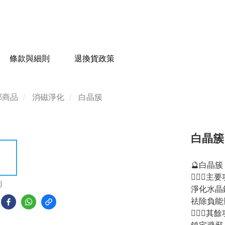
條款與細則
退換貨政策
部商品
消磁淨化
白晶簇
白晶簇 -
🔮白晶簇
💁🏻‍♀️
到
淨化水晶
祛除負能
💁🏻‍♂️