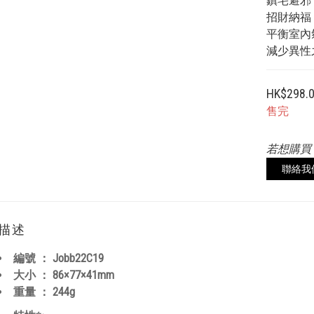
鎮宅避邪
招財納福
平衡室內
減少異性
HK$298.
售完
若想購買
聯絡我
描述
編號 ：
Jobb22C19
大小 ：
86×77×41
mm
重量 ：
244
g