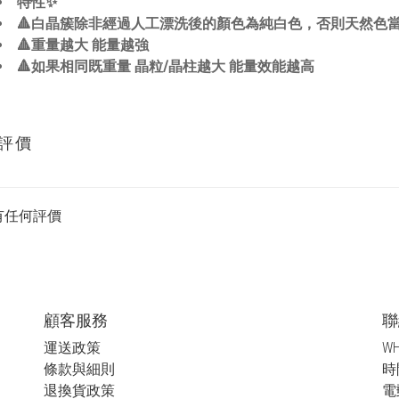
特性✨
🔺白晶簇除非經過人工漂洗後的顏色為純白色，否則天然色當
🔺重量越大 能量越強
🔺如果相同既重量 晶粒/晶柱越大 能量效能越高
評價
有任何評價
顧客服務
聯
運送政策
WH
條款與細則
時間
退換貨政策
電郵