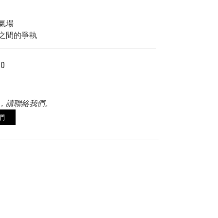
氣場
之間的爭執
00
，請聯絡我們。
們