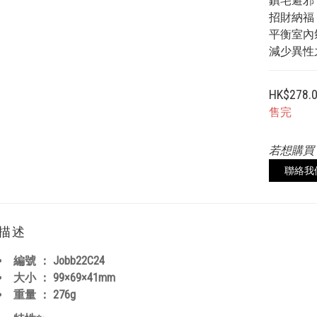
鎮宅避邪
招財納福
平衡室內
減少異性
HK$278.
售完
若想購買
聯絡我
描述
編號 ：
Jobb22C24
大小 ：
99×69×41
mm
重量 ：
276
g