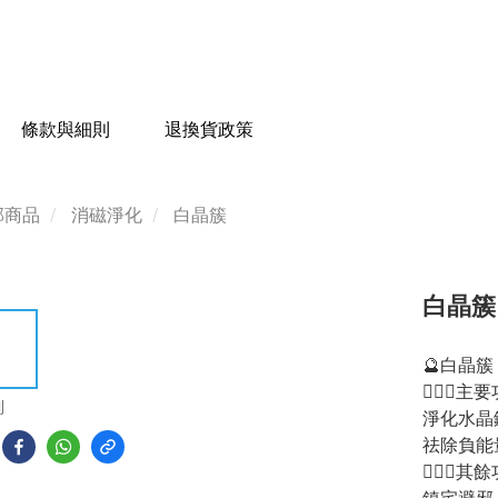
條款與細則
退換貨政策
部商品
消磁淨化
白晶簇
白晶簇 -
🔮白晶簇
💁🏻‍♀️
到
淨化水晶
祛除負能
💁🏻‍♂️