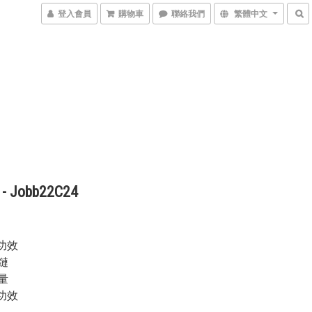
登入會員
購物車
聯絡我們
繁體中文
 Jobb22C24
主要功效
鏈
量
其餘功效