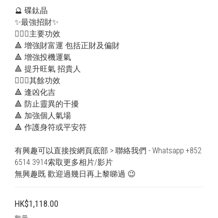
🔮 碟鈦晶 
✨最強招財✨
💁🏻‍♀️主要功效
🔺 增強財富運 包括正財及偏財
🔺 增強投機運氣
🔺 提升旺氣 招貴人
💁🏻‍♂️其餘功效
🔺 逢凶化吉
🔺 防止靈異的干擾
🔺 加強個人氣場
🔺 作護身符或平安符
有興趣可以直接按網頁底部 > 聯絡我們 - Whatsapp +852 
6514 3914索取更多相片/影片
無興趣既 歡迎過幾日再上黎睇過 😉
HK$1,118.00