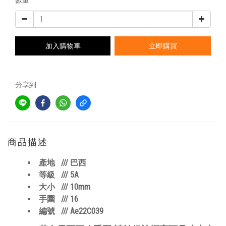
數量
加入購物車
立即購買
分享到
商品描述
/// 巴西
產地
/// 5A
等級
/// 10mm
大小
/// 16
手圍
///
Ae22C039
編號