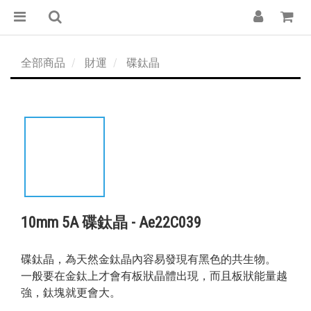
全部商品
財運
碟鈦晶
10mm 5A 碟鈦晶 - Ae22C039
碟鈦晶，為天然金鈦晶內容易發現有黑色的共生物。
一般要在金鈦上才會有板狀晶體出現，而且板狀能量越
強，鈦塊就更會大。